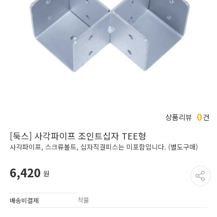
0
상품리뷰
건
[둑스] 사각파이프 조인트십자 TEE형
사각파이프, 스크류볼트, 십자직결피스는 미포함입니다. (별도구매)
6,420
원
착불
배송비결제