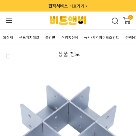
견적서비스
바로가기 >
0
외장재
샌드위치패널
홑강판
직영홍선생
농막/사각파이프조인트
주택용
상품 정보